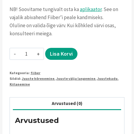
NB! Soovitame tungivalt osta ka
aplikaator
. See on
vajalik abivahend Fiiber’i peale kandmiseks.
Oluline on valida õige värv. Kui kõhkled värvi osas,
konsulteeri meiega.
Fiiber,
Lisa Korvi
white
kogus
Kategooria:
fiiber
Sildid:
Juuste hõrenemine
,
Juuste välja langemine
,
Juustekadu
,
Kiilanemine
Arvustused (0)
Arvustused