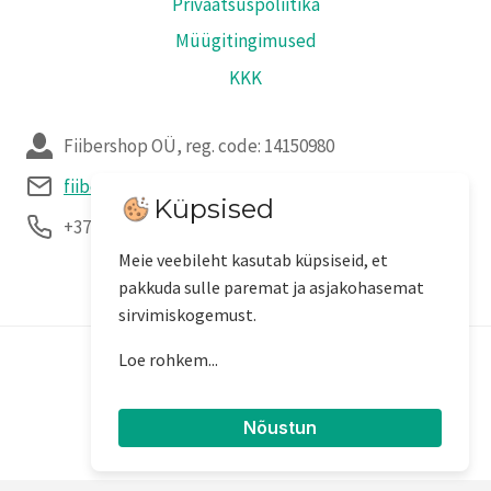
Privaatsuspoliitika
Müügitingimused
KKK
Fiibershop OÜ, reg. code: 14150980
fiibershop@fiibershop.ee
Küpsised
+372 556 11 377 / +372 5812 1511
Meie veebileht kasutab küpsiseid, et
pakkuda sulle paremat ja asjakohasemat
sirvimiskogemust.
Loe rohkem...
© 2026 Fiiber
Küpsiseid kasutatakse kolmel eesmärgil:
Nõustun
• veebilehe põhifunktsioonide tagamiseks
(nt sisselogimine, ostukorv ja