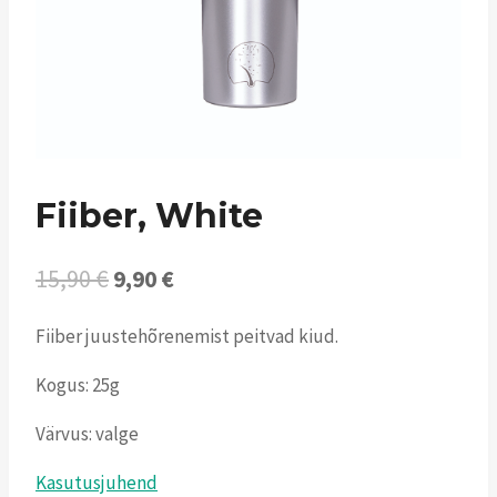
Fiiber, White
Algne
Current
15,90
€
9,90
€
hind
price
Fiiber juustehõrenemist peitvad kiud.
oli:
is:
Kogus: 25g
15,90 €.
9,90 €.
Värvus: valge
Kasutusjuhend