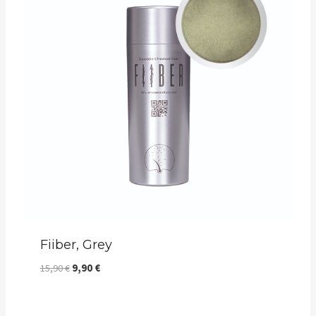
Fiiber, Grey
Algne
Current
15,90
€
9,90
€
hind
price
oli:
is: