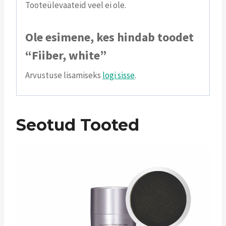
Tooteülevaateid veel ei ole.
Ole esimene, kes hindab toodet
“Fiiber, white”
Arvustuse lisamiseks
logi sisse
.
Seotud Tooted