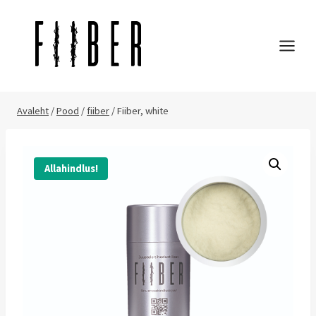
Skip
to
content
Avaleht
/
Pood
/
fiiber
/
Fiiber, white
Allahindlus!